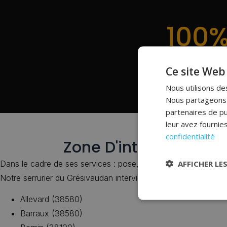
100%
Membre Du Réseau D'
Ce site Web 
Nous utilisons des
Nous partageons é
partenaires de pu
leur avez fournies
confidentialité
Zone D'intervention 
AFFICHER LE
Dans le cadre de ses services : pose, dépannage, changemen
Notre serrurier du Grésivaudan intervient dans toute l’agglom
Allevard (38580)
Barraux (38580)