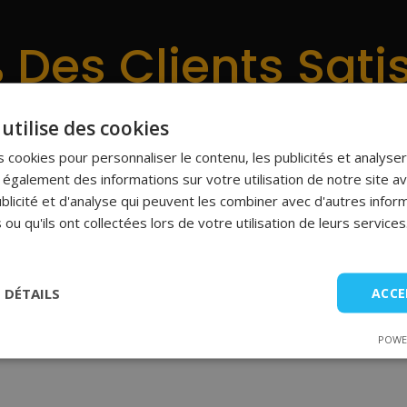
 Des Clients Satis
artisans Sélectionnés Par Bilik À Grenoble Et Dans La Va
utilise des cookies
Voir Les Avis
 cookies pour personnaliser le contenu, les publicités et analyser 
galement des informations sur votre utilisation de notre site a
blicité et d'analyse qui peuvent les combiner avec d'autres info
 ou qu'ils ont collectées lors de votre utilisation de leurs services
Vallée Du Grésivaudan Et Aggl
S DÉTAILS
ACCE
t ou réparation.
ération de Grenoble et sur l’ensemble de la vallée du Grésivau
POWE