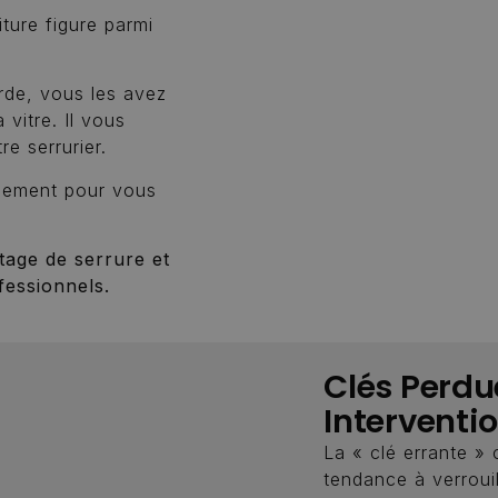
iture figure parmi
rde, vous les avez
 vitre. Il vous
re serrurier.
pidement pour vous
tage de serrure et
fessionnels.
Clés Perdu
Interventi
La « clé errante » 
tendance à verrouil