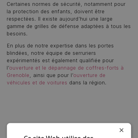
Certaines normes de sécurité, notamment pour
la protection des enfants, doivent être
respectées. Il existe aujourd’hui une large
gamme de grilles de défense adaptées à tous les
besoins.
En plus de notre expertise dans les portes
blindées, notre équipe de serruriers
expérimentés est également qualifiée pour
l’
ouverture et le dépannage de coffres-forts à
Grenoble
, ainsi que pour l’
ouverture de
véhicules et de voitures
dans la région.
×