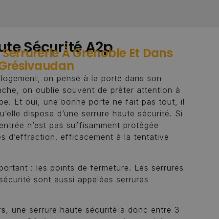
ute Sécurité A2p
Serrurerie À Grenoble Et Dans
 Grésivaudan
 logement, on pense à la porte dans son
che, on oublie souvent de prêter attention à
ipe. Et oui, une bonne porte ne fait pas tout, il
u’elle dispose d’une serrure haute sécurité. Si
’entrée n’est pas suffisamment protégée
es d’effraction. efficacement à la tentative
ortant : les points de fermeture. Les serrures
écurité sont aussi appelées serrures
rs
, une serrure haute sécurité a donc entre 3