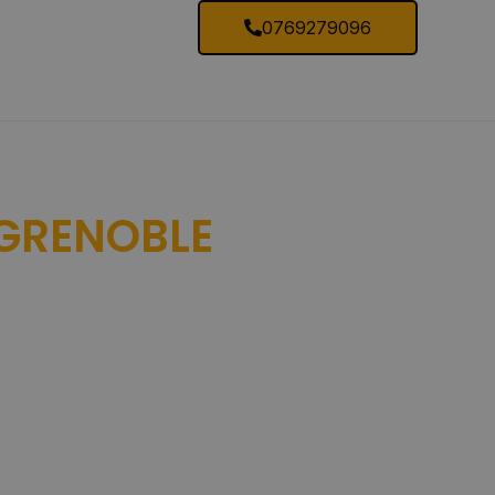
0769279096
 GRENOBLE