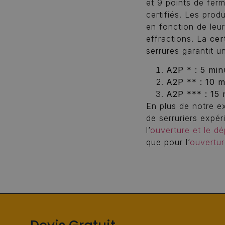
et 9 points de fer
certifiés. Les prod
en fonction de leu
effractions. La
cer
serrures garantit u
A2P * : 5 minu
A2P ** : 10 m
A2P *** : 15 
En plus de notre ex
de serruriers expé
l’
ouverture et le d
que pour l’
ouvertur