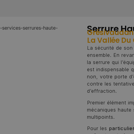
Serrure Ha
Grésivaudan 
La Vallée Du
La sécurité de son
ensemble. En revan
la serrure qui l’équ
est indispensable q
non, votre porte d
contre les tentativ
d’effraction.
Premier élément imp
mécaniques haute s
multipoints.
Pour les
particulie