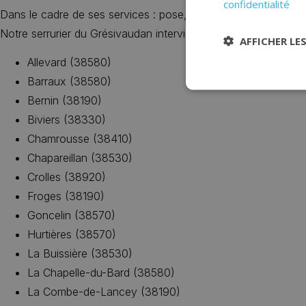
confidentialité
Dans le cadre de ses services : pose, dépannage, changemen
Notre serrurier du Grésivaudan intervient dans toute l’agglom
AFFICHER LE
Allevard (38580)
Barraux (38580)
Bernin (38190)
Biviers (38330)
Chamrousse (38410)
Chapareillan (38530)
Crolles (38920)
Froges (38190)
Goncelin (38570)
Hurtières (38570)
La Buissière (38530)
La Chapelle-du-Bard (38580)
La Combe-de-Lancey (38190)