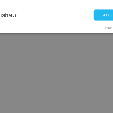
t ou réparation.
ération de Grenoble et sur l’ensemble de la Vallée du Grésivau
S DÉTAILS
ACCE
POWE