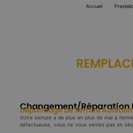
Accueil
Prestati
REMPLACE
Changement/réparation D
Dépannage De Serrure Addition
Votre serrure a de plus en plus de mal à ferme
défectueuse, vous ne vous sentez pas en séc