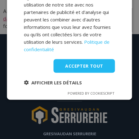
utilisation de notre site avec nos
As a new WordPress user, you should go to
your
partenaires de publicité et d'analyse qui
dashboard
to delete this page and create new pages
peuvent les combiner avec d'autres
for your content. Have fun!
informations que vous leur avez fournies
ou qu'ils ont collectées lors de votre
utilisation de leurs services.
Politique de
Serrurier de confiance dans la Vallée du Grèsivaudan –
confidentialité
Dépannage de serrure 24h/24 et 7j/7 – Serrurier de nuit et
dimanche – Serrurier pas cher
ACCEPTER TOUT
Ouverture de porte, voiture, et coffre-fort – Pose de serrure –
Changement de serrure – Expert en porte blindée et blindage
AFFICHER LES DÉTAILS
de porte.
POWERED BY COOKIESCRIPT
GRESIVAUDAN SERRURERIE